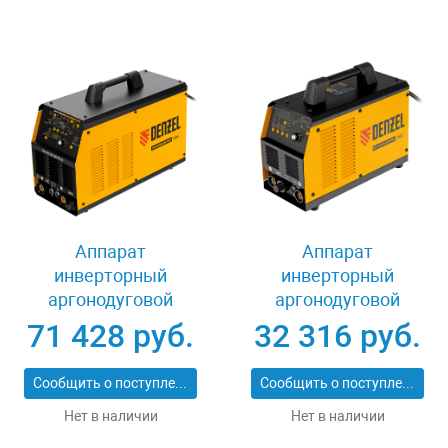
Аппарат
Аппарат
инверторный
инверторный
аргонодуговой
аргонодуговой
сварки ITIG-200 ACDC
сварки ITIG-200 DС
71 428 руб.
32 316 руб.
Mix Pulse, 200 А, ПВ
Pulse Cold Weld, 200
60% Denzel 94319
А, ПВ 60% Denzel
Сообщить о поступлении
Сообщить о поступлении
94329
Нет в наличии
Нет в наличии