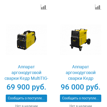
Аппарат
Аппарат
аргонодуговой
аргонодуговой
сварки Кедр MultiTIG-
сварки Кедр
2500P-3 DC 8008477
AlphaTIG-315P AC/DC
69 900 руб.
96 000 руб.
8010753
Сообщить о поступлении
Сообщить о поступлении
Нет в наличии
Нет в наличии