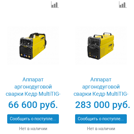
Аппарат
Аппарат
аргонодуговой
аргонодуговой
сварки Кедр MultiTIG-
сварки Кедр MultiTIG-
2500P-1 DC 8009675
5000P AC/DC
66 600 руб.
283 000 руб.
8012352
Сообщить о поступлении
Сообщить о поступлении
Нет в наличии
Нет в наличии