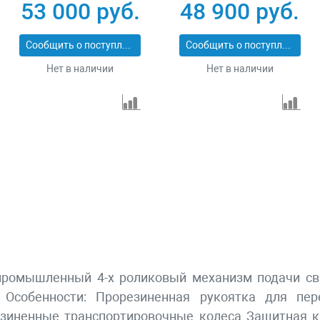
закрытого типа
53 000 руб.
48 900 руб.
8009511
Сообщить о поступлении
Сообщить о поступлении
Нет в наличии
Нет в наличии
 промышленный 4-х роликовый механизм подачи св
 Особенности: Прорезиненная рукоятка для пе
езиненные транспортировочные колеса Защитная 