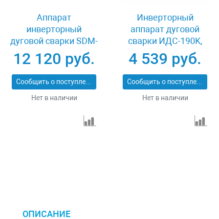
Аппарат
Инверторный
инверторный
аппарат дуговой
дуговой сварки SDM-
сварки ИДС-190K,
220 Top, 220 А, ПВ
190 А, ПВ 80%
12 120 руб.
4 539 руб.
60% Denzel 94357
Сибртех 94394
Сообщить о поступлении
Сообщить о поступлении
Нет в наличии
Нет в наличии
ОПИСАНИЕ