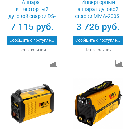
Аппарат
Инверторный
инверторный
аппарат дуговой
дуговой сварки DS-
сварки MMA-200S,
200 Compact, 200 А,
200 А, ПВ60% MTX
7 115 руб.
3 726 руб.
ПВ 70% Denzel 94373
94391
Сообщить о поступлении
Сообщить о поступлении
Нет в наличии
Нет в наличии