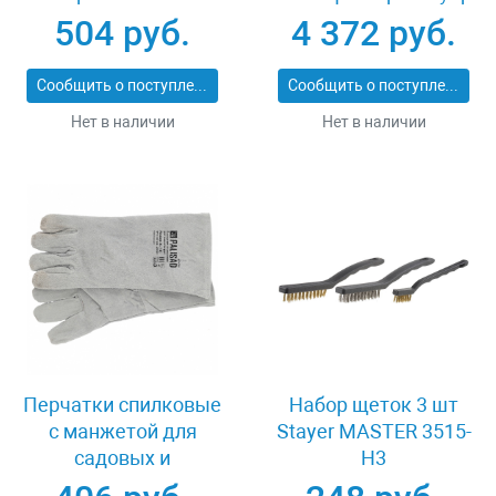
корпус Gross 32561
АРД 5-13 11070
504 руб.
4 372 руб.
Сообщить о поступлении
Сообщить о поступлении
Нет в наличии
Нет в наличии
Перчатки спилковые
Набор щеток 3 шт
с манжетой для
Stayer MASTER 3515-
садовых и
H3
строительных работ,