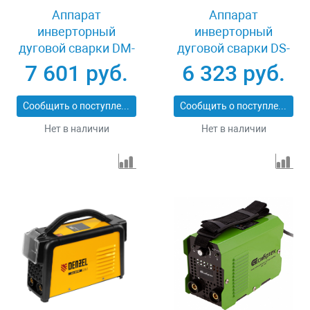
Аппарат
Аппарат
инверторный
инверторный
дуговой сварки DM-
дуговой сварки DS-
180 Standart, 180 А,
180 Compact, 180 А,
7 601 руб.
6 323 руб.
ПВ 60% Denzel 94324
ПВ 70% Denzel 94372
Сообщить о поступлении
Сообщить о поступлении
Нет в наличии
Нет в наличии