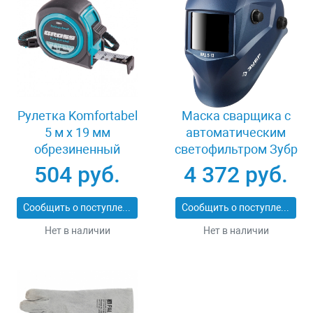
Рулетка Komfortabel
Маска сварщика с
5 м х 19 мм
автоматическим
обрезиненный
светофильтром Зубр
корпус Gross 32561
АРД 5-13 11070
504 руб.
4 372 руб.
Сообщить о поступлении
Сообщить о поступлении
Нет в наличии
Нет в наличии