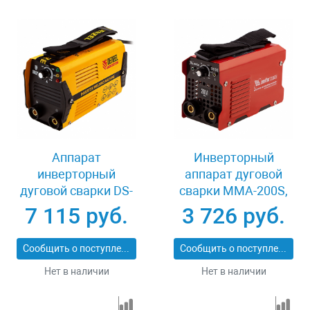
Аппарат
Инверторный
инверторный
аппарат дуговой
дуговой сварки DS-
сварки MMA-200S,
200 Compact, 200 А,
200 А, ПВ60% MTX
7 115 руб.
3 726 руб.
ПВ 70% Denzel 94373
94391
Сообщить о поступлении
Сообщить о поступлении
Нет в наличии
Нет в наличии