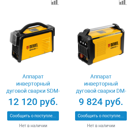
Аппарат
Аппарат
инверторный
инверторный
дуговой сварки SDM-
дуговой сварки DM-
220 Top, 220 А, ПВ
220 Standart, 220 А,
12 120 руб.
9 824 руб.
60% Denzel 94357
ПВ 60% Denzel 94326
Сообщить о поступлении
Сообщить о поступлении
Нет в наличии
Нет в наличии