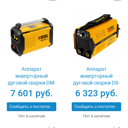
Аппарат
Аппарат
инверторный
инверторный
дуговой сварки DM-
дуговой сварки DS-
180 Standart, 180 А,
180 Compact, 180 А,
7 601 руб.
6 323 руб.
ПВ 60% Denzel 94324
ПВ 70% Denzel 94372
Сообщить о поступлении
Сообщить о поступлении
Нет в наличии
Нет в наличии