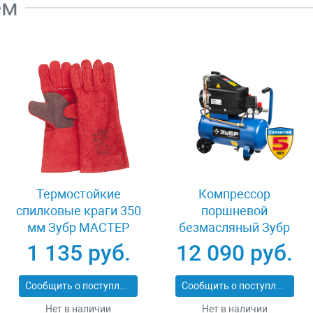
ем
Термостойкие
Компрессор
спилковые краги 350
поршневой
мм Зубр МАСТЕР
безмасляный Зубр
11334-XL
ПРОФИ ЗКП-230-24-
1 135 руб.
12 090 руб.
2.5
Сообщить о поступлении
Сообщить о поступлении
Нет в наличии
Нет в наличии