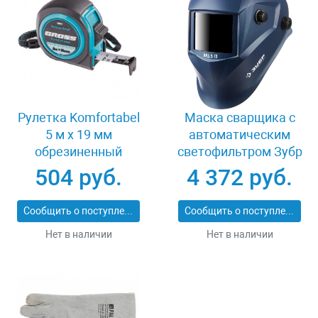
Рулетка Komfortabel
Маска сварщика с
5 м х 19 мм
автоматическим
обрезиненный
светофильтром Зубр
корпус Gross 32561
АРД 5-13 11070
504 руб.
4 372 руб.
Сообщить о поступлении
Сообщить о поступлении
Нет в наличии
Нет в наличии