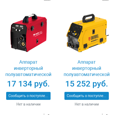
Аппарат
Аппарат
инверторный
инверторный
полуавтоматической
полуавтоматической
сварки MIG-160S,
сварки Mini MIG-
17 134 руб.
15 252 руб.
160A, ПВ 60%,
140FG, 140 А Denzel
катушка 5 кг MTX
94322
Сообщить о поступлении
Сообщить о поступлении
94301
Нет в наличии
Нет в наличии