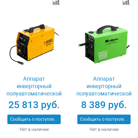
Аппарат
Аппарат
инверторный
инверторный
полуавтоматической
полуавтоматической
сварки IMIG-160
сварки ИСП-140, 140
25 813 руб.
8 389 руб.
Synergy, 160 А Denzel
А Сибртех 94321
94314
Сообщить о поступлении
Сообщить о поступлении
Нет в наличии
Нет в наличии