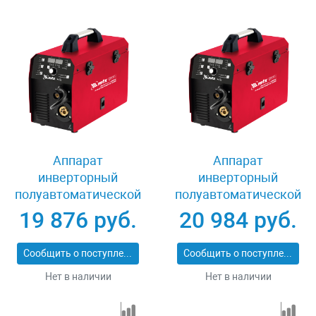
Аппарат
Аппарат
инверторный
инверторный
полуавтоматической
полуавтоматической
сварки MIG-180S,
сварки MIG-200S,
19 876 руб.
20 984 руб.
180A, ПВ 60%,
200A, ПВ 60%,
катушка 5 кг MTX
катушка 5 кг MTX
Сообщить о поступлении
Сообщить о поступлении
94302
94303
Нет в наличии
Нет в наличии