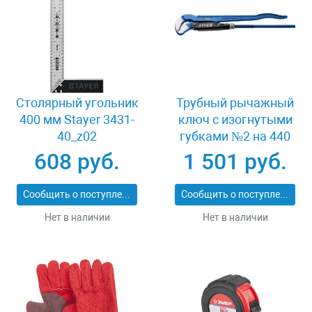
Столярный угольник
Трубный рычажный
400 мм Stayer 3431-
ключ с изогнутыми
40_z02
губками №2 на 440
мм Зубр КТР-S 27336-
608 руб.
1 501 руб.
2_z02
Сообщить о поступлении
Сообщить о поступлении
Нет в наличии
Нет в наличии