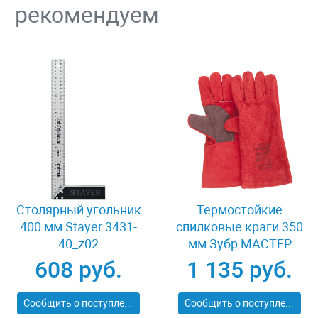
рекомендуем
Столярный угольник
Термостойкие
400 мм Stayer 3431-
спилковые краги 350
40_z02
мм Зубр МАСТЕР
11334-XL
608 руб.
1 135 руб.
Сообщить о поступлении
Сообщить о поступлении