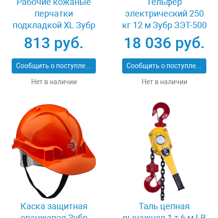
Рабочие кожаные
Тельфер
перчатки
электрический 250
подкладкой XL Зубр
кг 12 м Зубр ЗЭТ-500
МАСТЕР 1135-XL
813 руб.
18 036 руб.
Сообщить о поступлении
Сообщить о поступлении
Нет в наличии
Нет в наличии
Каска защитная
Таль цепная
оранжевая Зубр
рычажная 1 т 6 м LB