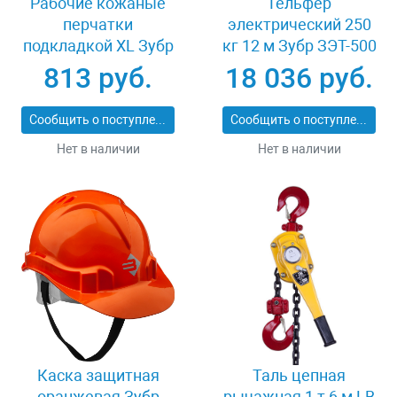
Рабочие кожаные
Тельфер
перчатки
электрический 250
подкладкой XL Зубр
кг 12 м Зубр ЗЭТ-500
МАСТЕР 1135-XL
813 руб.
18 036 руб.
Сообщить о поступлении
Сообщить о поступлении
Нет в наличии
Нет в наличии
Каска защитная
Таль цепная
оранжевая Зубр
рычажная 1 т 6 м LB