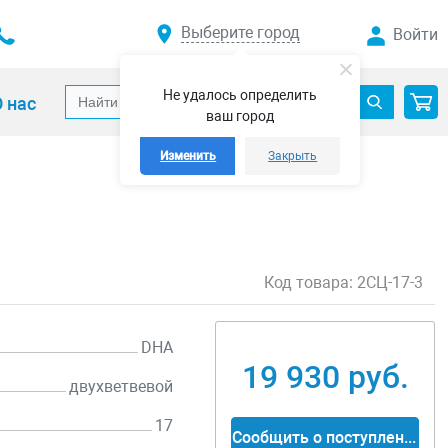
Выберите город
Войти
Не удалось определить
 нас
ваш город
Изменить
Закрыть
Код товара:
2СЦ-17-3
DHA
19 930 руб.
двухветвевой
17
Сообщить о поступлении