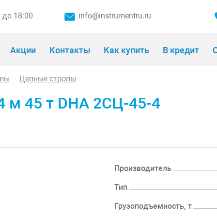
0 до 18:00
info@instrumentru.ru
Акции
Контакты
Как купить
В кредит
О
опы
Цепные стропы
4 м 45 т DHA 2СЦ-45-4
Производитель
Тип
Грузоподъемность, т