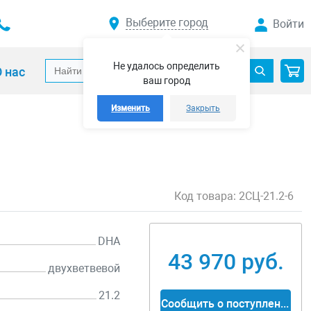
Выберите город
Войти
Не удалось определить
 нас
ваш город
Изменить
Закрыть
Код товара:
2СЦ-21.2-6
DHA
43 970 руб.
двухветвевой
21.2
Сообщить о поступлении