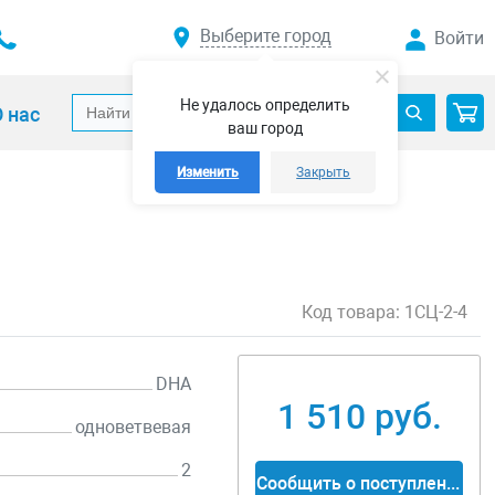
Выберите город
Войти
Не удалось определить
 нас
ваш город
Изменить
Закрыть
Код товара:
1СЦ-2-4
DHA
1 510 руб.
одноветвевая
2
Сообщить о поступлении