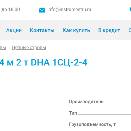
0 до 18:00
info@instrumentru.ru
Акции
Контакты
Как купить
В кредит
О
опы
Цепные стропы
4 м 2 т DHA 1СЦ-2-4
Производитель
Тип
Грузоподъемность, т