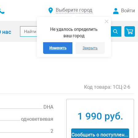
Выберите город
Войти
Не удалось определить
 нас
ваш город
Изменить
Закрыть
Код товара:
1СЦ-2-6
DHA
1 990 руб.
одноветвевая
2
Сообщить о поступлении