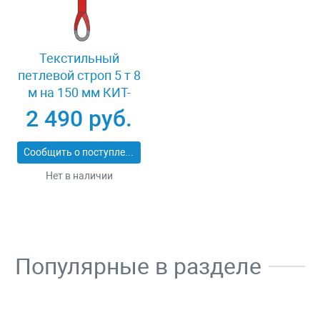
Текстильный
петлевой строп 5 т 8
м на 150 мм КИТ-
СТП-5-8
2 490 руб.
Сообщить о поступлении
Нет в наличии
Популярные в разделе