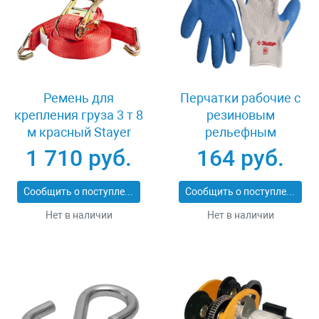
Ремень для
Перчатки рабочие с
крепления груза 3 т 8
резиновым
м красный Stayer
рельефным
PROFESSIONAL
покрытием размер
1 710 руб.
164 руб.
40564-8
XL Зубр 11260-XL
Сообщить о поступлении
Сообщить о поступлении
Нет в наличии
Нет в наличии