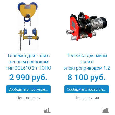
Тележка для тали с
Тележка для мини
цепным приводом
тали с
тип GCL610 2 т TOHO
электроприводом 1.2
XK37877
т TOHO TD-1A
2 990 руб.
8 100 руб.
Сообщить о поступлении
Сообщить о поступлении
Нет в наличии
Нет в наличии