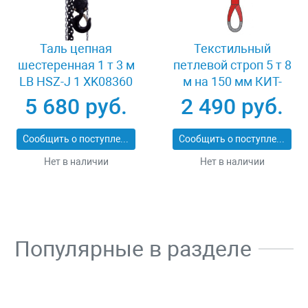
Таль цепная
Текстильный
шестеренная 1 т 3 м
петлевой строп 5 т 8
LB HSZ-J 1 XK08360
м на 150 мм КИТ-
СТП-5-8
5 680 руб.
2 490 руб.
Сообщить о поступлении
Сообщить о поступлении
Нет в наличии
Нет в наличии
Популярные в разделе