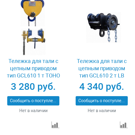
Тележка для тали с
Тележка для тали с
цепным приводом
цепным приводом
тип GCL610 1 т TOHO
тип GCL610 2 т LB
XK37702
XK08572
3 280 руб.
4 340 руб.
Сообщить о поступлении
Сообщить о поступлении
Нет в наличии
Нет в наличии