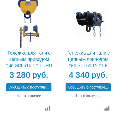
Тележка для тали с
Тележка для тали с
цепным приводом
цепным приводом
тип GCL610 1 т TOHO
тип GCL610 2 т LB
XK37702
XK08572
3 280 руб.
4 340 руб.
Сообщить о поступлении
Сообщить о поступлении
Нет в наличии
Нет в наличии