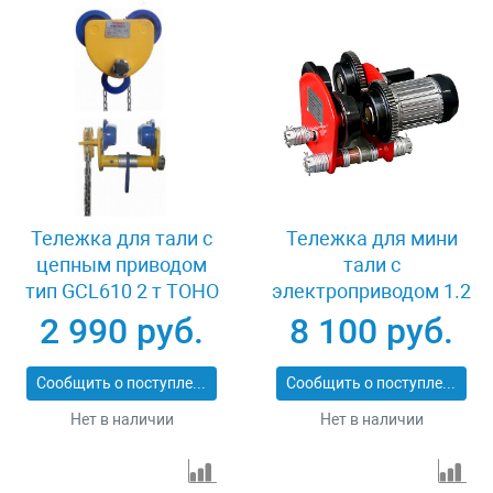
Тележка для тали с
Тележка для мини
цепным приводом
тали с
тип GCL610 2 т TOHO
электроприводом 1.2
XK37877
т TOHO TD-1A
2 990 руб.
8 100 руб.
Сообщить о поступлении
Сообщить о поступлении
Нет в наличии
Нет в наличии