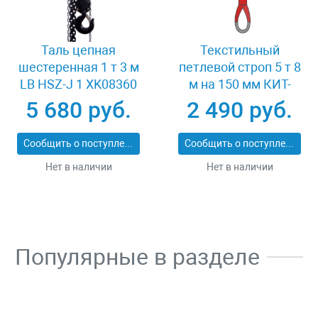
Таль цепная
Текстильный
шестеренная 1 т 3 м
петлевой строп 5 т 8
LB HSZ-J 1 XK08360
м на 150 мм КИТ-
СТП-5-8
5 680 руб.
2 490 руб.
Сообщить о поступлении
Сообщить о поступлении
Нет в наличии
Нет в наличии
Популярные в разделе