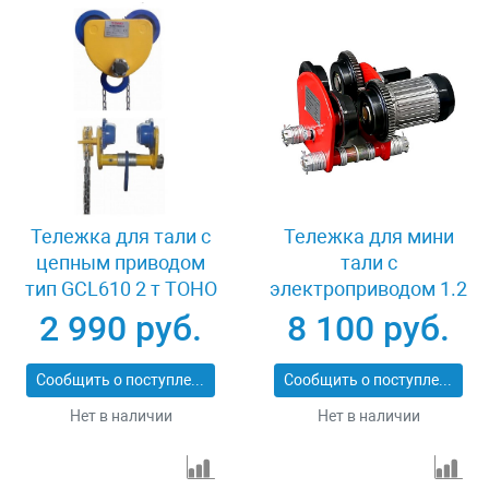
Тележка для тали с
Тележка для мини
цепным приводом
тали с
тип GCL610 2 т TOHO
электроприводом 1.2
XK37877
т TOHO TD-1A
2 990 руб.
8 100 руб.
Сообщить о поступлении
Сообщить о поступлении
Нет в наличии
Нет в наличии