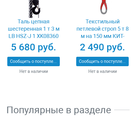
Таль цепная
Текстильный
шестеренная 1 т 3 м
петлевой строп 5 т 8
LB HSZ-J 1 XK08360
м на 150 мм КИТ-
СТП-5-8
5 680 руб.
2 490 руб.
Сообщить о поступлении
Сообщить о поступлении
Нет в наличии
Нет в наличии
Популярные в разделе