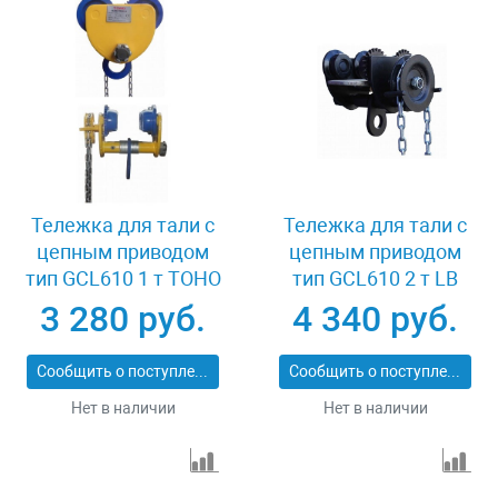
Тележка для тали с
Тележка для тали с
цепным приводом
цепным приводом
тип GCL610 1 т TOHO
тип GCL610 2 т LB
XK37702
XK08572
3 280 руб.
4 340 руб.
Сообщить о поступлении
Сообщить о поступлении
Нет в наличии
Нет в наличии