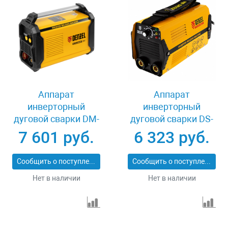
Аппарат
Аппарат
инверторный
инверторный
дуговой сварки DM-
дуговой сварки DS-
180 Standart, 180 А,
180 Compact, 180 А,
7 601 руб.
6 323 руб.
ПВ 60% Denzel 94324
ПВ 70% Denzel 94372
Сообщить о поступлении
Сообщить о поступлении
Нет в наличии
Нет в наличии