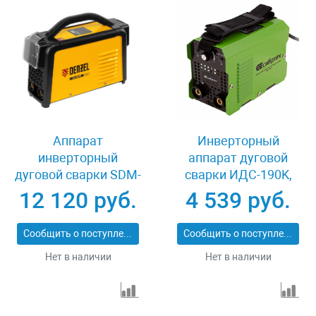
Аппарат
Инверторный
инверторный
аппарат дуговой
дуговой сварки SDM-
сварки ИДС-190K,
220 Top, 220 А, ПВ
190 А, ПВ 80%
12 120 руб.
4 539 руб.
60% Denzel 94357
Сибртех 94394
Сообщить о поступлении
Сообщить о поступлении
Нет в наличии
Нет в наличии