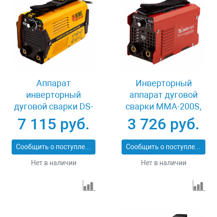
Аппарат
Инверторный
инверторный
аппарат дуговой
дуговой сварки DS-
сварки MMA-200S,
200 Compact, 200 А,
200 А, ПВ60% MTX
7 115 руб.
3 726 руб.
ПВ 70% Denzel 94373
94391
Сообщить о поступлении
Сообщить о поступлении
Нет в наличии
Нет в наличии