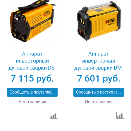
Аппарат
Аппарат
инверторный
инверторный
дуговой сварки DS-
дуговой сварки DM-
200 Compact, 200 А,
180 Standart, 180 А,
7 115 руб.
7 601 руб.
ПВ 70% Denzel 94373
ПВ 60% Denzel 94324
Сообщить о поступлении
Сообщить о поступлении
Нет в наличии
Нет в наличии