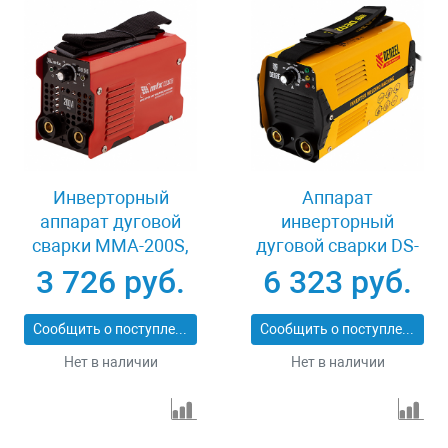
Инверторный
Аппарат
аппарат дуговой
инверторный
сварки MMA-200S,
дуговой сварки DS-
200 А, ПВ60% MTX
180 Compact, 180 А,
3 726 руб.
6 323 руб.
94391
ПВ 70% Denzel 94372
Сообщить о поступлении
Сообщить о поступлении
Нет в наличии
Нет в наличии