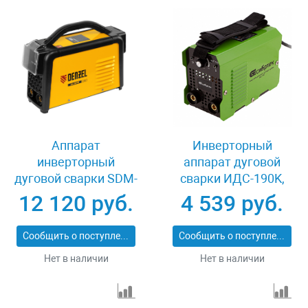
Аппарат
Инверторный
инверторный
аппарат дуговой
дуговой сварки SDM-
сварки ИДС-190K,
220 Top, 220 А, ПВ
190 А, ПВ 80%
12 120 руб.
4 539 руб.
60% Denzel 94357
Сибртех 94394
Сообщить о поступлении
Сообщить о поступлении
Нет в наличии
Нет в наличии