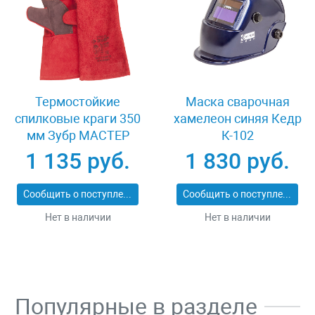
Термостойкие
Маска сварочная
спилковые краги 350
хамелеон синяя Кедр
мм Зубр МАСТЕР
К-102
11334-XL
1 135 руб.
1 830 руб.
Сообщить о поступлении
Сообщить о поступлении
Нет в наличии
Нет в наличии
Популярные в разделе