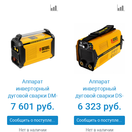
Аппарат
Аппарат
инверторный
инверторный
дуговой сварки DM-
дуговой сварки DS-
180 Standart, 180 А,
180 Compact, 180 А,
7 601 руб.
6 323 руб.
ПВ 60% Denzel 94324
ПВ 70% Denzel 94372
Сообщить о поступлении
Сообщить о поступлении
Нет в наличии
Нет в наличии