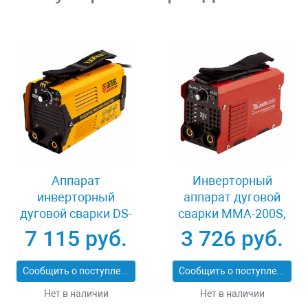
Аппарат
Инверторный
инверторный
аппарат дуговой
дуговой сварки DS-
сварки MMA-200S,
200 Compact, 200 А,
200 А, ПВ60% MTX
7 115 руб.
3 726 руб.
ПВ 70% Denzel 94373
94391
Сообщить о поступлении
Сообщить о поступлении
Нет в наличии
Нет в наличии