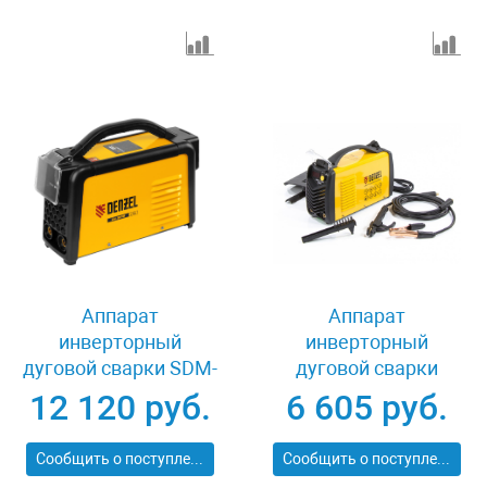
Аппарат
Аппарат
инверторный
инверторный
дуговой сварки SDM-
дуговой сварки
220 Top, 220 А, ПВ
ММА-160ID, 160 А,
12 120 руб.
6 605 руб.
60% Denzel 94357
ПВР 60% Denzel
94345
Сообщить о поступлении
Сообщить о поступлении