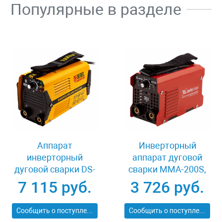
Популярные в разделе
Аппарат
Инверторный
инверторный
аппарат дуговой
дуговой сварки DS-
сварки MMA-200S,
200 Compact, 200 А,
200 А, ПВ60% MTX
7 115 руб.
3 726 руб.
ПВ 70% Denzel 94373
94391
Сообщить о поступлении
Сообщить о поступлении