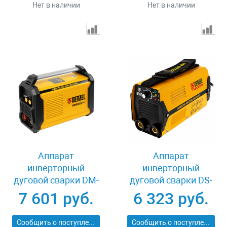
Нет в наличии
Нет в наличии
Аппарат
Аппарат
инверторный
инверторный
дуговой сварки DM-
дуговой сварки DS-
180 Standart, 180 А,
180 Compact, 180 А,
7 601 руб.
6 323 руб.
ПВ 60% Denzel 94324
ПВ 70% Denzel 94372
Сообщить о поступлении
Сообщить о поступлении