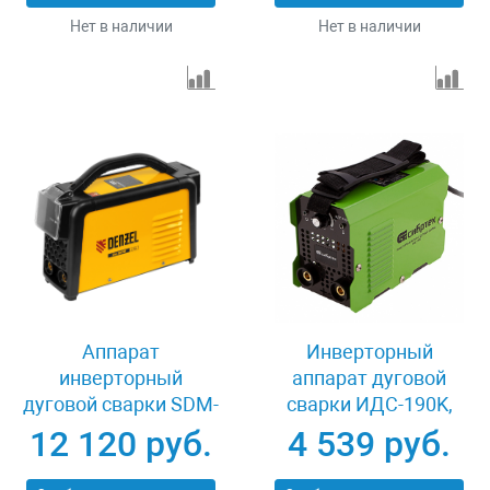
Нет в наличии
Нет в наличии
Аппарат
Инверторный
инверторный
аппарат дуговой
дуговой сварки SDM-
сварки ИДС-190K,
220 Top, 220 А, ПВ
190 А, ПВ 80%
12 120 руб.
4 539 руб.
60% Denzel 94357
Сибртех 94394