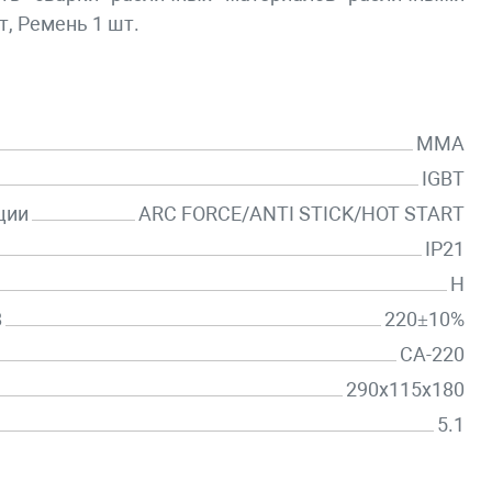
, Ремень 1 шт.
MMA
IGBT
ции
ARC FORCE/ANTI STICK/HOT START
IP21
H
В
220±10%
СА-220
290х115х180
5.1