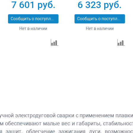
180 Standart, 180 А,
180 Compact, 180 А,
7 601 руб.
6 323 руб.
ПВ 60% Denzel 94324
ПВ 70% Denzel 94372
Сообщить о поступлении
Сообщить о поступлении
Нет в наличии
Нет в наличии
чной электродуговой сварки с применением плавк
 обеспечивают малые вес и габариты, стабильност
я защит, облегчение зажигания дуги, возможно