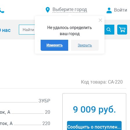
Выберите город
Войти
Не удалось определить
 нас
ваш город
Изменить
Закрыть
Код товара:
СА-220
ЗУБР
9 009 руб.
ок, А
20
ок, А
220
Сообщить о поступлении