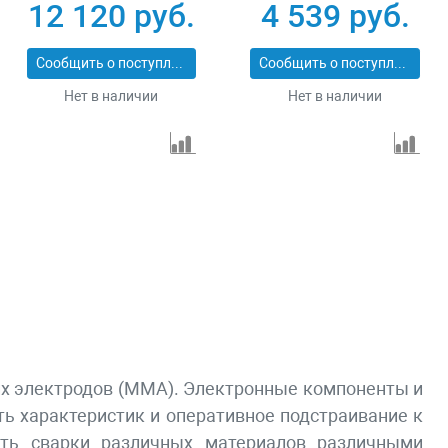
220 Top, 220 А, ПВ
190 А, ПВ 80%
12 120 руб.
4 539 руб.
60% Denzel 94357
Сибртех 94394
Сообщить о поступлении
Сообщить о поступлении
Нет в наличии
Нет в наличии
их электродов (ММА). Электронные компоненты и
ь характеристик и оперативное подстраивание к
сть сварки различных материалов различными