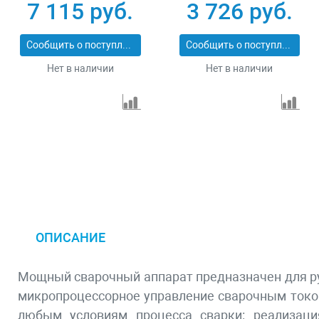
200 Compact, 200 А,
200 А, ПВ60% MTX
7 115 руб.
3 726 руб.
ПВ 70% Denzel 94373
94391
Сообщить о поступлении
Сообщить о поступлении
Нет в наличии
Нет в наличии
ОПИСАНИЕ
Мощный сварочный аппарат предназначен для ру
микропроцессорное управление сварочным током
любым условиям процесса сварки: реализаци