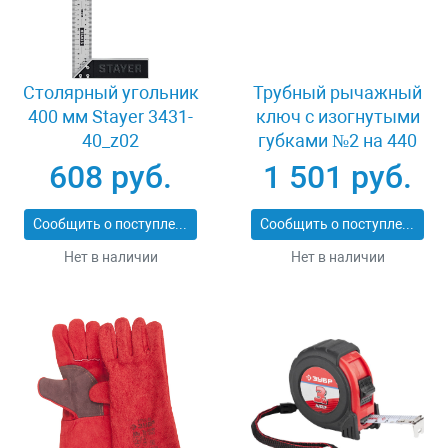
Столярный угольник
Трубный рычажный
400 мм Stayer 3431-
ключ с изогнутыми
40_z02
губками №2 на 440
мм Зубр КТР-S 27336-
608 руб.
1 501 руб.
2_z02
Сообщить о поступлении
Сообщить о поступлении
Нет в наличии
Нет в наличии