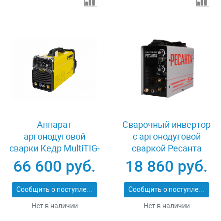
Аппарат
Сварочный инвертор
аргонодуговой
с аргонодуговой
сварки Кедр MultiTIG-
сваркой Ресанта
2500P-1 DC 8009675
САИ-150 АД
66 600 руб.
18 860 руб.
Сообщить о поступлении
Сообщить о поступлении
Нет в наличии
Нет в наличии