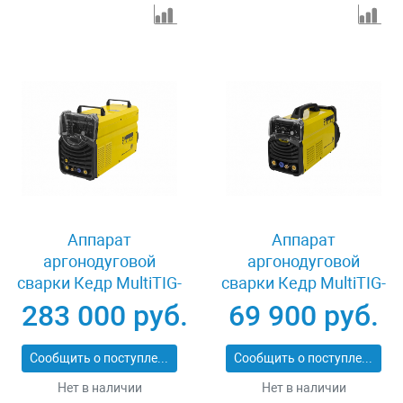
Аппарат
Аппарат
аргонодуговой
аргонодуговой
сварки Кедр MultiTIG-
сварки Кедр MultiTIG-
5000P AC/DC
2500P-3 DC 8008477
283 000 руб.
69 900 руб.
8012352
Сообщить о поступлении
Сообщить о поступлении
Нет в наличии
Нет в наличии