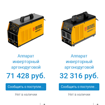
Аппарат
Аппарат
инверторный
инверторный
аргонодуговой
аргонодуговой
сварки ITIG-200 ACDC
сварки ITIG-200 DС
71 428 руб.
32 316 руб.
Mix Pulse, 200 А, ПВ
Pulse Cold Weld, 200
60% Denzel 94319
А, ПВ 60% Denzel
Сообщить о поступлении
Сообщить о поступлении
94329
Нет в наличии
Нет в наличии