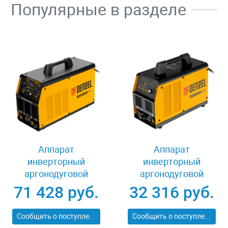
Популярные в разделе
Аппарат
Аппарат
инверторный
инверторный
аргонодуговой
аргонодуговой
сварки ITIG-200 ACDC
сварки ITIG-200 DС
71 428 руб.
32 316 руб.
Mix Pulse, 200 А, ПВ
Pulse Cold Weld, 200
60% Denzel 94319
А, ПВ 60% Denzel
Сообщить о поступлении
Сообщить о поступлении
94329