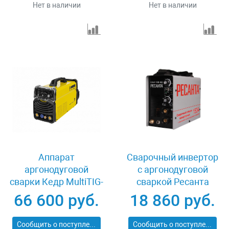
Нет в наличии
Нет в наличии
Аппарат
Сварочный инвертор
аргонодуговой
с аргонодуговой
сварки Кедр MultiTIG-
сваркой Ресанта
2500P-1 DC 8009675
САИ-150 АД
66 600 руб.
18 860 руб.
Сообщить о поступлении
Сообщить о поступлении