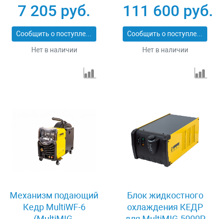
38915
8009278
7 205 руб.
111 600 руб.
Сообщить о поступлении
Сообщить о поступлении
Нет в наличии
Нет в наличии
Механизм подающий
Блок жидкостного
Кедр MultiWF-6
охлаждения КЕДР
(MultiMIG-
для MultiMIG-5000P