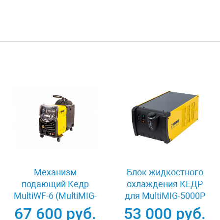
Механизм
Блок жидкостного
подающий Кедр
охлаждения КЕДР
MultiWF-6 (MultiMIG-
для MultiMIG-5000P
3500/5000S) 8009127
67 600 руб.
53 000 руб.