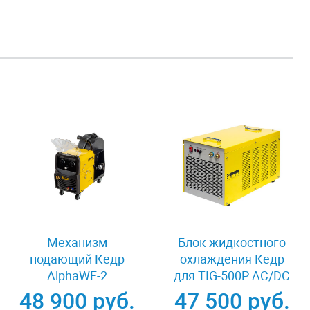
Механизм
Блок жидкостного
подающий Кедр
охлаждения Кедр
AlphaWF-2
для TIG-500P AC/DC
закрытого типа
48 900 руб.
47 500 руб.
8009511