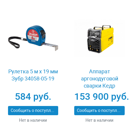
Рулетка 5 м x 19 мм
Аппарат
Зубр 34058-05-19
аргонодуговой
сварки Кедр
MultiTIG-3200P
584 руб.
153 900 руб.
AC/DC 8008476
Сообщить о поступлении
Сообщить о поступлении
Нет в наличии
Нет в наличии